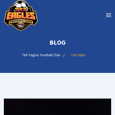
BLOG
TKP Eagles Football Club
>
Life Style