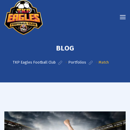
BLOG
TKP Eagles Football Club
>
Portfolios
>
Match